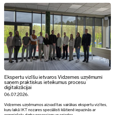
Attēls
Ekspertu vizīšu ietvaros Vidzemes uzņēmumi
saņem praktiskus ieteikumus procesu
digitalizācijai
06.07.2026.
Vidzemes uzņēmumos aizvadītas vairākas ekspertu vizītes,
kuru laikā IKT nozares speciālisti klātienē iepazinās ar
organizāciju darba procesiem un sniedza ...