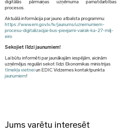
digitālās pārmaiņas uzņēmuma pamatdarbības
procesos.
Aktuālā informācija par jauno atbalsta programmu:
https://www.em.gov.lv/lv/jaunums/uznemumiem-
procesu-digitalizacijai-bus-pieejami-vairak-ka-27-milj-
eiro
Sekojiet līdzi jaunumiem!
Lai būtu informēti par jaunākajām iespējām, aicinām
uzņēmējus regulāri sekot līdzi Ekonomikas ministrijas
tīmekļa vietnei
un EDIC Vidzemes kontaktpunkta
jaunumiem
!
Jums varētu interesēt