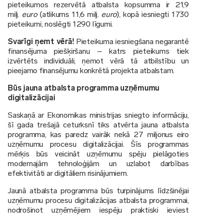
pieteikumos rezervētā atbalsta kopsumma ir 21,9
milj.
euro
(atlikums 11,6 milj.
euro
), kopā iesniegti 1730
pieteikumi, noslēgti 1290 līgumi.
Svarīgi ņemt vērā!
Pieteikuma iesniegšana negarantē
finansējuma piešķiršanu – katrs pieteikums tiek
izvērtēts individuāli, ņemot vērā tā atbilstību un
pieejamo finansējumu konkrētā projekta atbalstam.
Būs jauna atbalsta programma uzņēmumu
digitalizācijai
Saskaņā ar Ekonomikas ministrijas sniegto informāciju,
šī gada trešajā ceturksnī tiks atvērta jauna atbalsta
programma, kas paredz vairāk nekā 27 miljonus eiro
uzņēmumu procesu digitalizācijai. Šīs programmas
mērķis būs veicināt uzņēmumu spēju pielāgoties
modernajām tehnoloģijām un uzlabot darbības
efektivitāti ar digitāliem risinājumiem.
Jaunā atbalsta programma būs turpinājums līdzšinējai
uzņēmumu procesu digitalizācijas atbalsta programmai,
nodrošinot uzņēmējiem iespēju praktiski ieviest