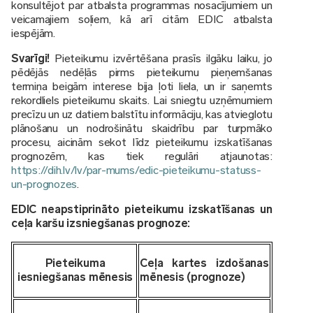
konsultējot par atbalsta programmas nosacījumiem un
veicamajiem soļiem, kā arī citām EDIC atbalsta
iespējām.
Svarīgi!
Pieteikumu izvērtēšana prasīs ilgāku laiku, jo
pēdējās nedēļās pirms pieteikumu pieņemšanas
termiņa beigām interese bija ļoti liela, un ir saņemts
rekordliels pieteikumu skaits. Lai sniegtu uzņēmumiem
precīzu un uz datiem balstītu informāciju, kas atvieglotu
plānošanu un nodrošinātu skaidrību par turpmāko
procesu, aicinām sekot līdz pieteikumu izskatīšanas
prognozēm, kas tiek regulāri atjaunotas:
https://dih.lv/lv/par-mums/edic-pieteikumu-statuss-
un-prognozes
.
EDIC neapstiprināto pieteikumu izskatīšanas un
ceļa karšu izsniegšanas prognoze:
Pieteikuma
Ceļa kartes izdošanas
iesniegšanas mēnesis
mēnesis (prognoze)