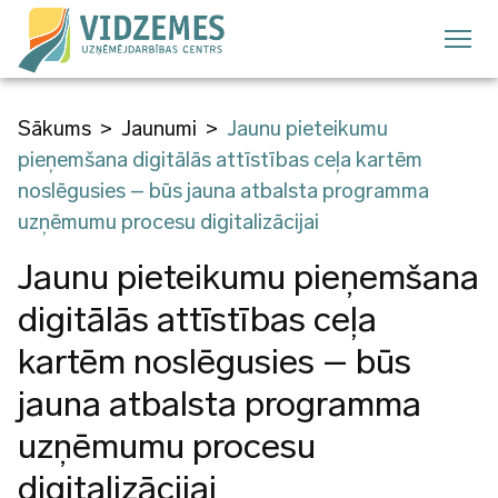
Pārlekt
uz
galveno
saturu
Sākums
Jaunumi
Jaunu pieteikumu
Atpakaļceļš
pieņemšana digitālās attīstības ceļa kartēm
noslēgusies – būs jauna atbalsta programma
uzņēmumu procesu digitalizācijai
Jaunu pieteikumu pieņemšana
digitālās attīstības ceļa
kartēm noslēgusies – būs
jauna atbalsta programma
uzņēmumu procesu
digitalizācijai