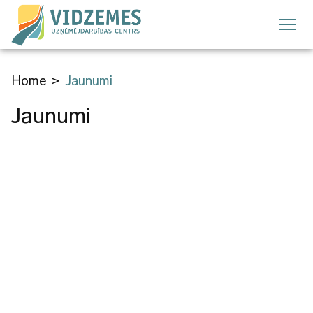
Skip
to
main
content
Home
Jaunumi
Breadcrumb
Jaunumi